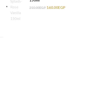
150ml
160.00
EGP
210.00
EGP