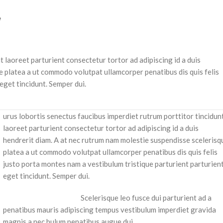
e
t laoreet parturient consectetur tortor ad adipiscing id a duis
e platea a ut commodo volutpat ullamcorper penatibus dis quis felis
eget tincidunt. Semper dui.
urus lobortis senectus faucibus imperdiet rutrum porttitor tincidun
laoreet parturient consectetur tortor ad adipiscing id a duis
hendrerit diam. A at nec rutrum nam molestie suspendisse scelerisq
platea a ut commodo volutpat ullamcorper penatibus dis quis felis
justo porta montes nam a vestibulum tristique parturient parturien
eget tincidunt. Semper dui.
Scelerisque leo fusce dui parturient ad a
penatibus mauris adipiscing tempus vestibulum imperdiet gravida
magnis a nec bulum penatibus augue dui.