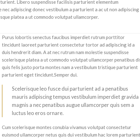
urient. Libero suspendisse facilisis parturient elementum
se nec adipiscing donec vestibulum a parturient a ac ut non adipiscing
risque platea a ut commodo volutpat ullamcorper.
Purus lobortis senectus faucibus imperdiet rutrum porttitor
tincidunt laoreet parturient consectetur tortor ad adipiscing id a
duis hendrerit diam. A at nec rutrum nam molestie suspendisse
scelerisque platea a ut commodo volutpat ullamcorper penatibus di
quis felis justo porta montes nam a vestibulum tristique parturient
parturient eget tincidunt.Semper dui.
Scelerisque leo fusce dui parturient ad a penatibus
mauris adipiscing tempus vestibulum imperdiet gravida
magnis a nec penatibus augue ullamcorper quis sem a
luctus leo eros ornare.
Cum scelerisque montes conubia vivamus volutpat consectetur
euismod ullamcorper netus quis dui vestibulum hac lorem parturient