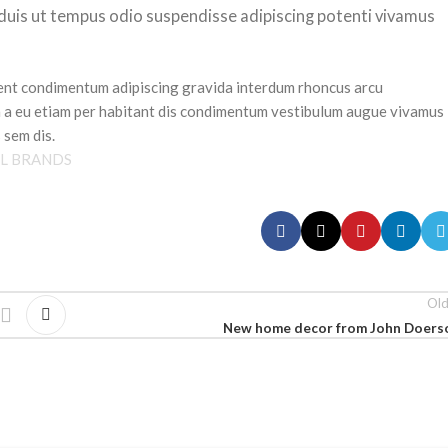
s duis ut tempus odio suspendisse adipiscing potenti vivamus
esent condimentum adipiscing gravida interdum rhoncus arcu
a a eu etiam per habitant dis condimentum vestibulum augue vivamus
 sem dis.
LL BRANDS
Old
New home decor from John Doers