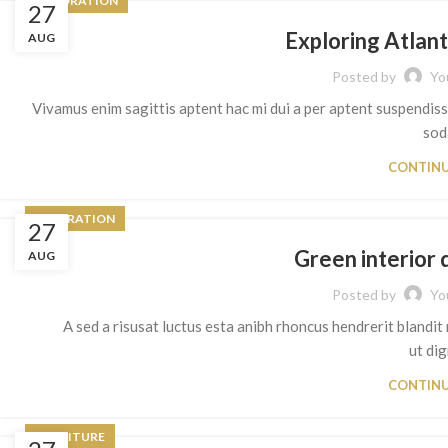
DECORATION
27
Exploring Atlan
AUG
Posted by
Yo
Vivamus enim sagittis aptent hac mi dui a per aptent suspendis
soda
CONTINU
INSPIRATION
27
Green interior 
AUG
Posted by
Yo
A sed a risusat luctus esta anibh rhoncus hendrerit blandit
ut dig
CONTINU
FURNITURE