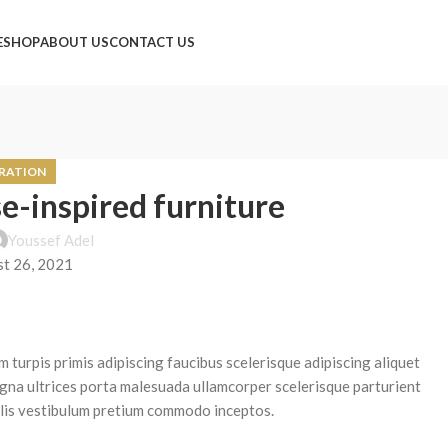
ed ✨ Shop Before They’re Gone
E
SHOP
ABOUT US
CONTACT US
IRATION
e-inspired furniture
Youssef Adel
t 26, 2021
m turpis primis adipiscing faucibus scelerisque adipiscing aliquet
magna ultrices porta malesuada ullamcorper scelerisque parturient
ollis vestibulum pretium commodo inceptos.