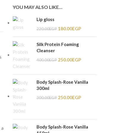
YOU MAY ALSO LIKE…
Lip gloss
180.00
EGP
220.00
EGP
Silk Protein Foaming
Cleanser
s
250.00
EGP
400.00
EGP
Body Splash-Rose Vanilla
300ml
250.00
EGP
300.00
EGP
Body Splash-Rose Vanilla
 a