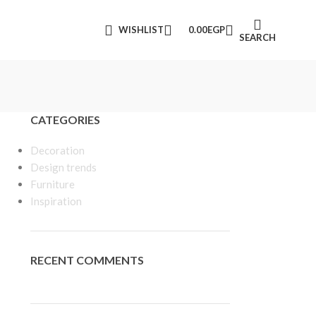
WISHLIST
0.00
EGP
SEARCH
CATEGORIES
Decoration
Design trends
Furniture
Inspiration
RECENT COMMENTS