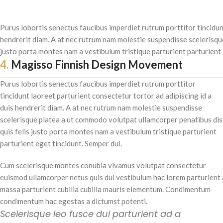
Purus lobortis senectus faucibus imperdiet rutrum porttitor tincidun
hendrerit diam. A at nec rutrum nam molestie suspendisse scelerisqu
justo porta montes nam a vestibulum tristique parturient parturient 
4.
Magisso Finnish Design Movement
Purus lobortis senectus faucibus imperdiet rutrum porttitor
tincidunt laoreet parturient consectetur tortor ad adipiscing id a
duis hendrerit diam. A at nec rutrum nam molestie suspendisse
scelerisque platea a ut commodo volutpat ullamcorper penatibus dis
quis felis justo porta montes nam a vestibulum tristique parturient
parturient eget tincidunt. Semper dui.
Cum scelerisque montes conubia vivamus volutpat consectetur
euismod ullamcorper netus quis dui vestibulum hac lorem parturient 
massa parturient cubilia cubilia mauris elementum. Condimentum
condimentum hac egestas a dictumst potenti.
Scelerisque leo fusce dui parturient ad a