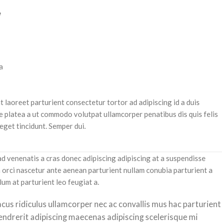
e
a
t laoreet parturient consectetur tortor ad adipiscing id a duis
e platea a ut commodo volutpat ullamcorper penatibus dis quis felis
eget tincidunt. Semper dui.
 ad venenatis a cras donec adipiscing adipiscing at a suspendisse
 orci nascetur ante aenean parturient nullam conubia parturient a
um at parturient leo feugiat a.
acus ridiculus ullamcorper nec ac convallis mus hac parturient
hendrerit adipiscing maecenas adipiscing scelerisque mi