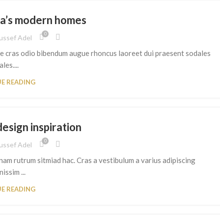
ta’s modern homes
0
ussef Adel
se cras odio bibendum augue rhoncus laoreet dui praesent sodales
les....
E READING
design inspiration
0
ussef Adel
 nam rutrum sitmiad hac. Cras a vestibulum a varius adipiscing
nissim ...
E READING