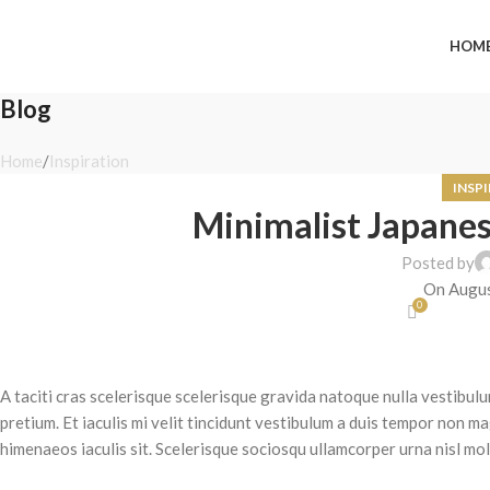
New Arrivals Just Dropp
HOM
Blog
Home
Inspiration
INSP
Minimalist Japanes
Posted by
On Augus
0
A taciti cras scelerisque scelerisque gravida natoque nulla vestibulu
pretium. Et iaculis mi velit tincidunt vestibulum a duis tempor non 
himenaeos iaculis sit. Scelerisque sociosqu ullamcorper urna nisl m