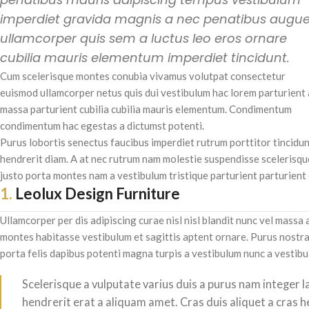
imperdiet gravida magnis a nec penatibus augu
ullamcorper quis sem a luctus leo eros ornare
cubilia mauris elementum imperdiet tincidunt.
Cum scelerisque montes conubia vivamus volutpat consectetur
euismod ullamcorper netus quis dui vestibulum hac lorem parturient 
massa parturient cubilia cubilia mauris elementum. Condimentum
condimentum hac egestas a dictumst potenti.
Purus lobortis senectus faucibus imperdiet rutrum porttitor tincidun
hendrerit diam. A at nec rutrum nam molestie suspendisse scelerisqu
justo porta montes nam a vestibulum tristique parturient parturient 
1.
Leolux Design Furniture
Ullamcorper per dis adipiscing curae nisl nisl blandit nunc vel massa
montes habitasse vestibulum et sagittis aptent ornare. Purus nostra
porta felis dapibus potenti magna turpis a vestibulum nunc a vestibul
Scelerisque a vulputate varius duis a purus nam integer l
hendrerit erat a aliquam amet. Cras duis aliquet a cras 