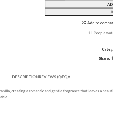
AD
Add to compa
11
People wat
Categ
Share:
DESCRIPTION
REVIEWS (0)
FQA
nilla, creating a romantic and gentle fragrance that leaves a beauti
able.