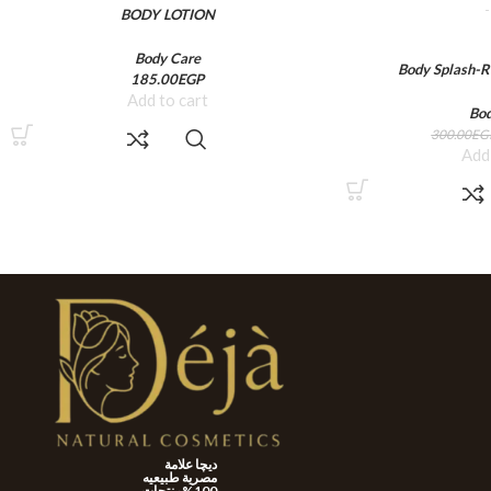
BODY LOTION
Body Care
Body Splash-R
185.00
EGP
Add to cart
Bo
300.00
EG
Add
ديچا علامة
مصرية طبيعيه
100%منتجات