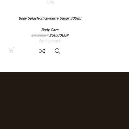
-17%
Body Splash-Strawberry Sugar 300ml
Body Splas
Body Care
250.00
EGP
300.00
EGP
210.0
Add to cart