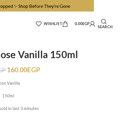
op Before They’re Gone
WISHLIST
0.00
EGP
SEARCH
ose Vanilla 150ml
160.00
EGP
GP
ose Vanilla
150ml
sold in last 3 minutes