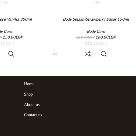
-17%
-24%
ose Vanilla 300ml
Body Splash-Strawberry Sugar 150ml
dy Care
Body Care
250.00
EGP
160.00
EGP
P
210.00
EGP
 to cart
Add to cart
Home
Shop
About us
Contact us