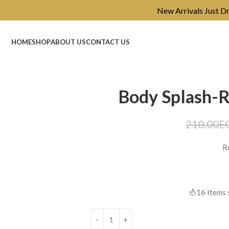
New Arrivals Just Dropped ✨ Sh
HOME
SHOP
ABOUT US
CONTACT US
Body Splash-R
210.00
E
R
16
Items 