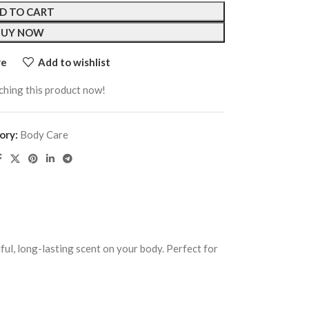
D TO CART
BUY NOW
re
Add to wishlist
ching this product now!
ory:
Body Care
ful, long-lasting scent on your body. Perfect for