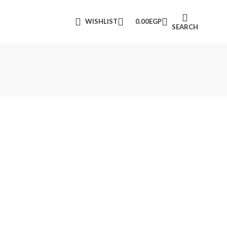
op Before They’re Gone
WISHLIST
0.00
EGP
SEARCH