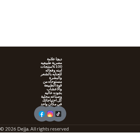
ديچا علامة
مصرية طبيعيه
100%منتجات
امنه وفعاله
للعنايه بالشعر
والبشرة
مستوحاه من
قوة الطبيعة
والاعشاب
بجوده عاليه
وصناعه محلية
كل احتياجاتك
في مكان واحد
© 2026
Dejja
. All rights reserved