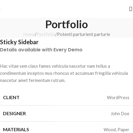
rrivals Just Dropped ✨ Shop Before They’re Gone
rrivals Just Dropped ✨ Shop Before They’re Gone
Portfolio
Home
Portfolio
Potenti parturient parturie
Sticky Sidebar
Details available with Every Demo
Hac vitae sem class fames vehicula nascetur nam tellus a
condimentum inceptos mus rhoncus et accumsan fringilla vehicula
nascetur amet fermentum rutrum.
CLIENT
WordPress
DESIGNER
John Doe
MATERIALS
Wood, Paper