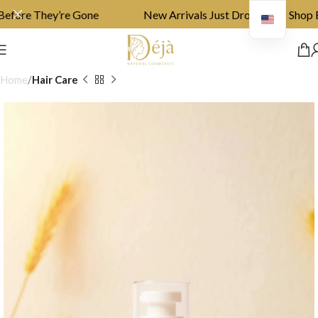
fore They’re Gone
New Arrivals Just Dropped ✨ Shop Be
Home
Hair Care