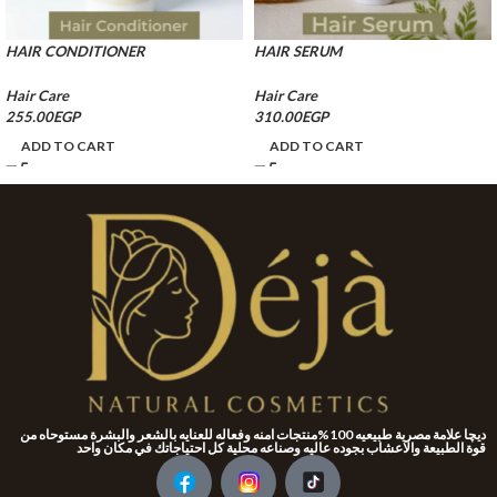
HAIR CONDITIONER
HAIR SERUM
Hair Care
Hair Care
255.00
EGP
310.00
EGP
ADD TO CART
ADD TO CART
ديچا علامة مصرية طبيعيه 100%منتجات امنه وفعاله للعنايه بالشعر والبشرة مستوحاه من
قوة الطبيعة والاعشاب بجوده عاليه وصناعه محلية كل احتياجاتك في مكان واحد