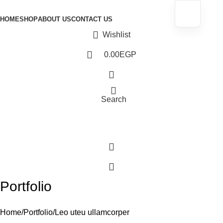
 Arrivals Just Dropped ✨ Shop Before They’re Gone
HOME
SHOP
ABOUT US
CONTACT US
 Arrivals Just Dropped ✨ Shop Before They’re Gone
Wishlist
0.00
EGP
Search
Portfolio
Home
Portfolio
Leo uteu ullamcorper