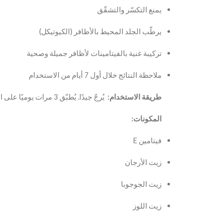
يمنع التكسّر والتشقّق
يرطّب الجلد المحيط بالأظافر (الكيوتيكل)
تركيبة غنية بالفيتامينات لأظافر جميلة وصحية
ملاحظة النتائج خلال أول 7 أيام من الاستخدام
طريقة الاستخدام:
يُرجّ جيدًا. يُطبّق 3 مرات يوميًا على الأظافر والجلد المحيط بها، ويُترك حتى يمتصه الجلد.
المكونات:
فيتامين E
زيت الأرجان
زيت الجوجوبا
زيت اللوز