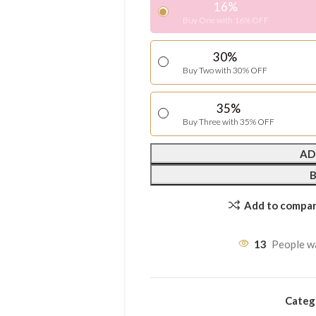
16%
Buy One with 16% OFF
30%
Buy Two with 30% OFF
35%
Buy Three with 35% OFF
AD
Add to compa
13
People wa
Categ