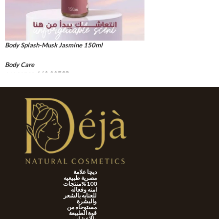
Body Splash-Musk Jasmine 150ml
Body Care
160.00
EGP
210.00
EGP
ADD TO CART
ديچا علامة
مصرية طبيعيه
100%منتجات
امنه وفعاله
للعنايه بالشعر
والبشرة
مستوحاه من
قوة الطبيعة
والاعشاب