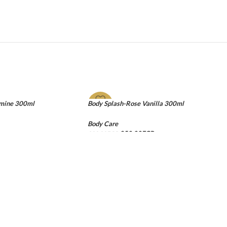
smine 300ml
Body Splash-Rose Vanilla 300ml
-17%
Body Care
250.00
EGP
300.00
EGP
ADD TO CART