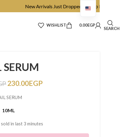
New Arrivals Just Dropped ✨ Shop Before They’re Gone
WISHLIST
0.00
EGP
SEARCH
L SERUM
230.00
EGP
GP
AIL SERUM
10ML
 sold in last 3 minutes