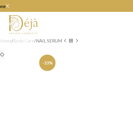
Home
Body Care
NAIL SERUM
-23%