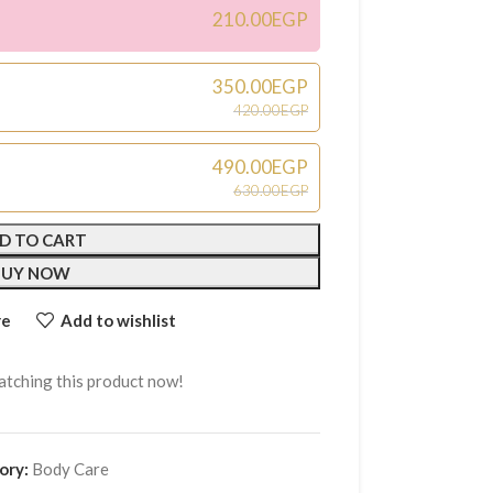
210.00
EGP
350.00
EGP
420.00
EGP
490.00
EGP
630.00
EGP
D TO CART
BUY NOW
re
Add to wishlist
tching this product now!
ory:
Body Care