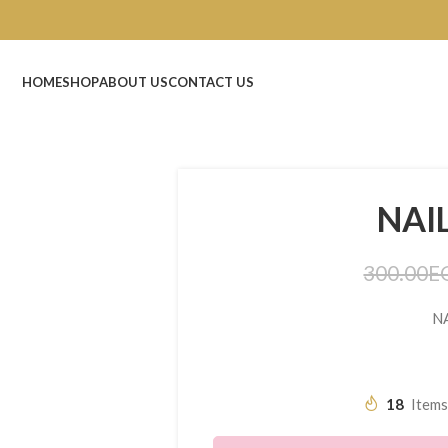
HOME
SHOP
ABOUT US
CONTACT US
NAI
300.00
E
N
18
Items