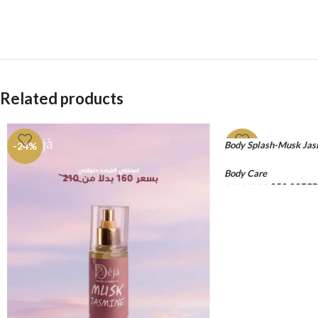
Related products
Body Splash-Musk Ja
-24%
-17%
Body Care
250.00
EGP
300.00
EGP
ADD TO CART